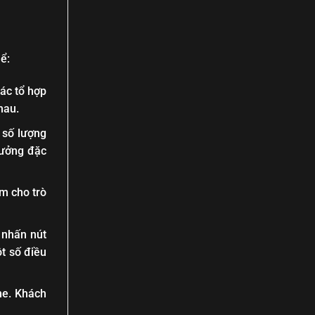
ể:
các tổ hợp
hau.
 số lượng
hưởng đặc
àm cho trò
 nhấn nút
t số điều
me. Khách