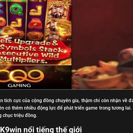
n tích cực của cộng đồng chuyên gia, thậm chí còn nhận về đ
ên có thêm nhiều động lực để phát triển game trong tương lai.
 chục triệu đồng.
K9win nổi tiếng thế giới