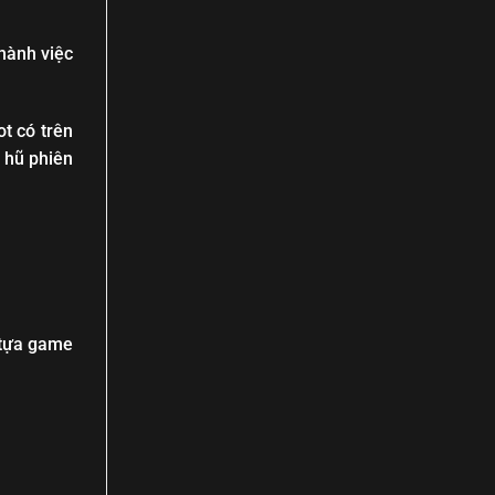
hành việc
t có trên
 hũ phiên
 tựa game