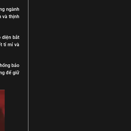
ong ngành
 và thịnh
 diện bắt
 tỉ mỉ và
thống bảo
ng để giữ