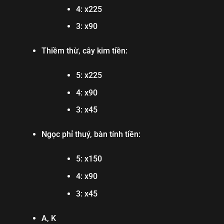
4: x225
3: x90
Thiềm thừ, cây kim tiền:
5: x225
4: x90
3: x45
Ngọc phỉ thuý, bàn tính tiền:
5: x150
4: x90
3: x45
A, K