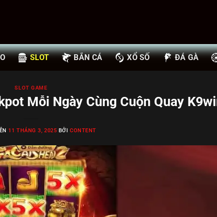
AO
SLOT
BẮN CÁ
XỔ SỐ
ĐÁ GÀ
SLOT GAME
ckpot Mỗi Ngày Cùng Cuộn Quay K9wi
RÊN
11 THÁNG 3, 2025
BỞI
CONTENT