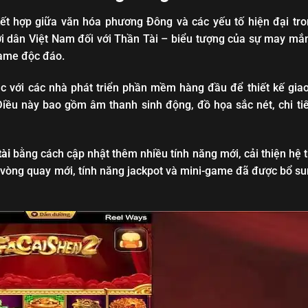
kết hợp giữa văn hóa phương Đông và các yếu tố hiện đại tr
ười dân Việt Nam đối với Thần Tài – biểu tượng của sự may mắn
game độc đáo.
c với các nhà phát triển phần mềm hàng đầu để thiết kế giao
Điều này bao gồm âm thanh sinh động, đồ họa sắc nét, chi tiết
tài
bằng cách cập nhật thêm nhiều tính năng mới, cải thiện hệ 
 vòng quay mới, tính năng jackpot và mini-game đã được bổ su