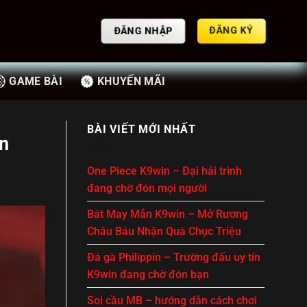
ĐĂNG KÝ
ĐĂNG NHẬP
GAME BÀI
KHUYẾN MÃI
BÀI VIẾT MỚI NHẤT
n
One Piece K9win – Đại hải trình
đang chờ đón mọi người
Bát May Mắn K9win – Mở Rương
Châu Báu Nhận Quà Chục Triệu
Đá gà Philippin – Trường đấu uy tín
K9win đang chờ đón bạn
Soi cầu MB – hướng dẫn cách chơi