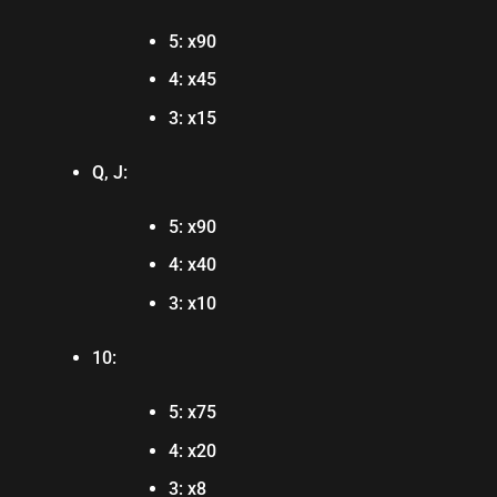
5: x90
4: x45
3: x15
Q, J:
5: x90
4: x40
3: x10
10:
5: x75
4: x20
3: x8