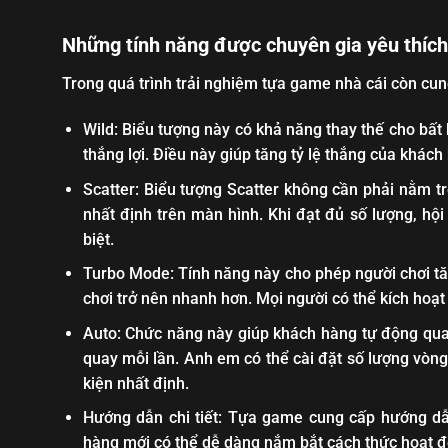
Những tính năng được chuyên gia yêu thích
Trong quá trình trải nghiệm tựa game nhà cái còn cun
Wild: Biểu tượng này có khả năng thay thế cho bất 
thắng lợi. Điều này giúp tăng tỷ lệ thắng của khác
Scatter: Biểu tượng Scatter không cần phải nằm t
nhất định trên màn hình. Khi đạt đủ số lượng, h
biệt.
Turbo Mode: Tính năng này cho phép người chơi tăng
chơi trở nên nhanh hơn. Mọi người có thể kích hoạt
Auto: Chức năng này giúp khách hàng tự động qua
quay mỗi lần. Anh em có thể cài đặt số lượng vò
kiện nhất định.
Hướng dẫn chi tiết: Tựa game cung cấp hướng dẫn
hàng mới có thể dễ dàng nắm bắt cách thức hoạt đ